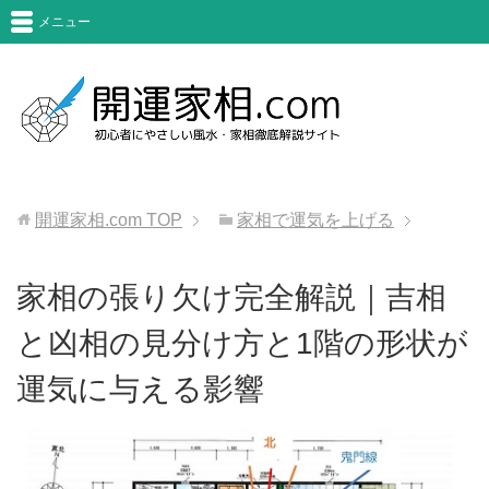
メニュー
開運家相.com
TOP
家相で運気を上げる
家相の張り欠け完全解説｜吉相
と凶相の見分け方と1階の形状が
運気に与える影響