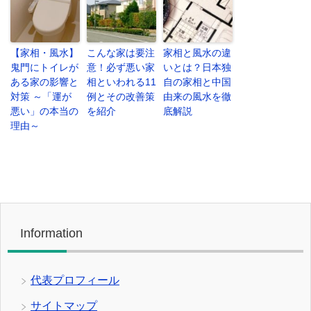
【家相・風水】
こんな家は要注
家相と風水の違
鬼門にトイレが
意！必ず悪い家
いとは？日本独
ある家の影響と
相といわれる11
自の家相と中国
対策 ～「運が
例とその改善策
由来の風水を徹
悪い」の本当の
を紹介
底解説
理由～
Information
代表プロフィール
サイトマップ