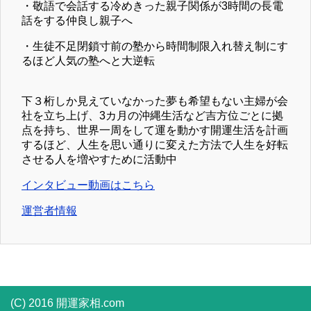
・敬語で会話する冷めきった親子関係が3時間の長電
話をする仲良し親子へ
・生徒不足閉鎖寸前の塾から時間制限入れ替え制にす
るほど人気の塾へと大逆転
下３桁しか見えていなかった夢も希望もない主婦が会
社を立ち上げ、3カ月の沖縄生活など吉方位ごとに拠
点を持ち、世界一周をして運を動かす開運生活を計画
するほど、人生を思い通りに変えた方法で人生を好転
させる人を増やすために活動中
インタビュー動画はこちら
運営者情報
(C) 2016 開運家相.com