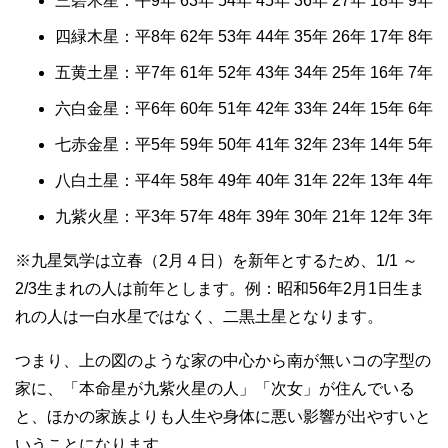
三碧木星：平9年 63年 54年 45年 36年 27年 18年 9年
四緑木星：平8年 62年 53年 44年 35年 26年 17年 8年
五黄土星：平7年 61年 52年 43年 34年 25年 16年 7年
六白金星：平6年 60年 51年 42年 33年 24年 15年 6年
七赤金星：平5年 59年 50年 41年 32年 23年 14年 5年
八白土星：平4年 58年 49年 40年 31年 22年 13年 4年
九紫火星：平3年 57年 48年 39年 30年 21年 12年 3年
※九星気学は立春（2月４日）を新年とするため、1/1 ～
2/3生まれの人は前年とします。例：昭和56年2月1日生ま
れの人は一白水星ではなく、二黒土星となります。
つまり、上の図のような家の中心から南が無いコの字型の
家に、「本命星が九紫火星の人」「次女」が住んでいる
と、ほかの家族よりも人生や身体に悪い影響が出やすいと
いうことになります。