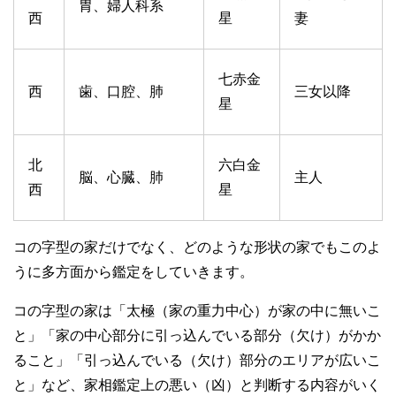
胃、婦人科系
西
星
妻
七赤金
西
歯、口腔、肺
三女以降
星
北
六白金
脳、心臓、肺
主人
西
星
コの字型の家だけでなく、どのような形状の家でもこのよ
うに多方面から鑑定をしていきます。
コの字型の家は「太極（家の重力中心）が家の中に無いこ
と」「家の中心部分に引っ込んでいる部分（欠け）がかか
ること」「引っ込んでいる（欠け）部分のエリアが広いこ
と」など、家相鑑定上の悪い（凶）と判断する内容がいく