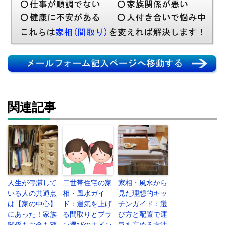
関連記事
人生が停滞して
二世帯住宅の家
家相・風水から
いる人の共通点
相・風水ガイ
見た理想的キッ
は【家の中心】
ド：運気を上げ
チンガイド：選
にあった！家族
る間取りとプラ
び方と配置で運
関係もお金も整
ン選びのポイン
気を高める方法