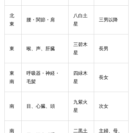
北
八白土
腰・関節・肩
三男以降
東
星
三碧木
東
喉、声、肝臓
長男
星
東
呼吸器・神経・
四緑木
長女
南
毛髪
星
九紫火
南
目、心臓、頭
次女
星
南
二黒土
主婦、母、