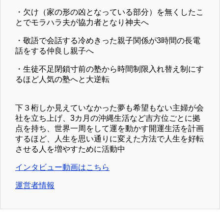
・欠け（家の形の凶となっている部分）を無くしたこ
とでモラハラ夫が協力者となり神夫へ
・敬語で会話する冷めきった親子関係が3時間の長電
話をする仲良し親子へ
・生徒不足閉鎖寸前の塾から時間制限入れ替え制にす
るほど人気の塾へと大逆転
下３桁しか見えていなかった夢も希望もない主婦が会
社を立ち上げ、3カ月の沖縄生活など吉方位ごとに拠
点を持ち、世界一周をして運を動かす開運生活を計画
するほど、人生を思い通りに変えた方法で人生を好転
させる人を増やすために活動中
インタビュー動画はこちら
運営者情報