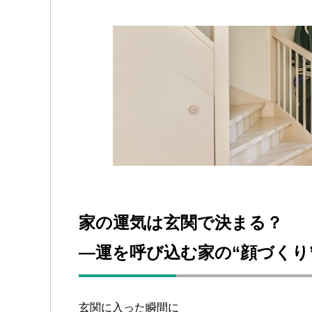
家の運気は玄関で決まる？
―運を呼び込む家の“顔づくり
玄関に入った瞬間に