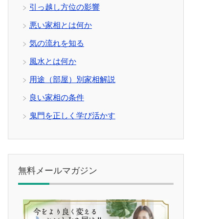
引っ越し方位の影響
悪い家相とは何か
気の流れを知る
風水とは何か
用途（部屋）別家相解説
良い家相の条件
鬼門を正しく学び活かす
無料メールマガジン