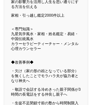
家の影響力を活用し人生を思い通りにす
る方法を伝える
家相・引っ越し鑑定2000件以上
＜専門知識＞
九星気学風水・家相・姓名鑑定・易経・
中国伝統風水
カラーセラピーティーチャー・メンタル
心理カウンセラー
◆改善事例◆
・欠け（家の形の凶となっている部分）
を無くしたことでモラハラ夫が協力者と
なり神夫へ
・敬語で会話する冷めきった親子関係が3
時間の長電話をする仲良し親子へ
・生徒不足閉鎖寸前の塾から時間制限入