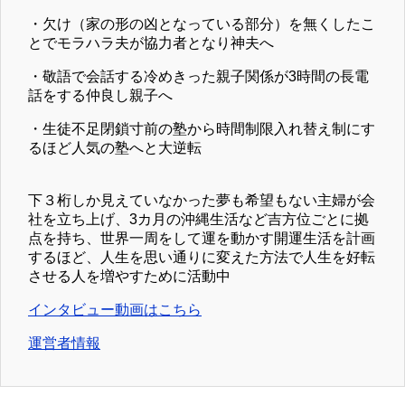
・欠け（家の形の凶となっている部分）を無くしたこ
とでモラハラ夫が協力者となり神夫へ
・敬語で会話する冷めきった親子関係が3時間の長電
話をする仲良し親子へ
・生徒不足閉鎖寸前の塾から時間制限入れ替え制にす
るほど人気の塾へと大逆転
下３桁しか見えていなかった夢も希望もない主婦が会
社を立ち上げ、3カ月の沖縄生活など吉方位ごとに拠
点を持ち、世界一周をして運を動かす開運生活を計画
するほど、人生を思い通りに変えた方法で人生を好転
させる人を増やすために活動中
インタビュー動画はこちら
運営者情報