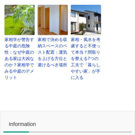
家相学が警告す
家相で決める収
家相・風水を考
る中庭の危険
納スペースのベ
慮すると不便っ
性：なぜ中庭の
スト配置：運気
て本当？間取り
ある家は大凶な
を上げる方位と
を整える7つの
のか？家相学で
避けるべき場所
工夫で「暮らし
みる中庭のデメ
やすい家」が手
リット
に入る
Information