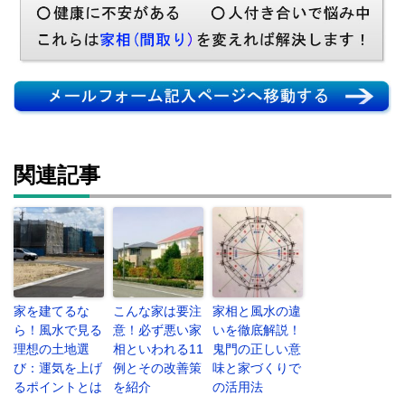
関連記事
家を建てるな
こんな家は要注
家相と風水の違
ら！風水で見る
意！必ず悪い家
いを徹底解説！
理想の土地選
相といわれる11
鬼門の正しい意
び：運気を上げ
例とその改善策
味と家づくりで
るポイントとは
を紹介
の活用法