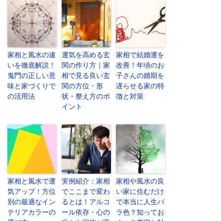
家相と風水の違
運気を高める玄
家相で結婚運を
いを徹底解説！
関の作り方｜家
改善！年頃のお
鬼門の正しい意
相で見る良い玄
子さんの婚期を
味と家づくりで
関の方位・形
遅らせる家の特
の活用法
状・整え方のポ
徴と対策
イント
家相と風水で運
実例紹介：家相
家相や風水の良
気アップ！方位
でここまで変わ
い家に住むだけ
別の最適なイン
るとは！アルコ
で本当に人生バ
テリアカラーの
ール依存・心の
ラ色？知ってお