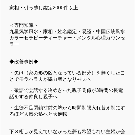
家相・引っ越し鑑定2000件以上
＜専門知識＞
九星気学風水・家相・姓名鑑定・易経・中国伝統風水
カラーセラピーティーチャー・メンタル心理カウンセ
ラー
◆改善事例◆
・欠け（家の形の凶となっている部分）を無くしたこ
とでモラハラ夫が協力者となり神夫へ
・敬語で会話する冷めきった親子関係が3時間の長電
話をする仲良し親子へ
・生徒不足閉鎖寸前の塾から時間制限入れ替え制にす
るほど人気の塾へと大逆転
下３桁しか見えていなかった夢も希望もない主婦が会