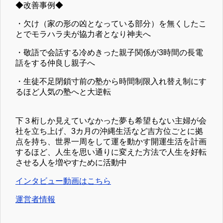
◆改善事例◆
・欠け（家の形の凶となっている部分）を無くしたこ
とでモラハラ夫が協力者となり神夫へ
・敬語で会話する冷めきった親子関係が3時間の長電
話をする仲良し親子へ
・生徒不足閉鎖寸前の塾から時間制限入れ替え制にす
るほど人気の塾へと大逆転
下３桁しか見えていなかった夢も希望もない主婦が会
社を立ち上げ、3カ月の沖縄生活など吉方位ごとに拠
点を持ち、世界一周をして運を動かす開運生活を計画
するほど、人生を思い通りに変えた方法で人生を好転
させる人を増やすために活動中
インタビュー動画はこちら
運営者情報