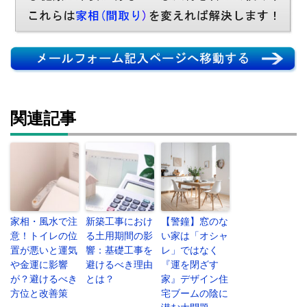
関連記事
家相・風水で注
新築工事におけ
【警鐘】窓のな
意！トイレの位
る土用期間の影
い家は「オシャ
置が悪いと運気
響：基礎工事を
レ」ではなく
や金運に影響
避けるべき理由
『運を閉ざす
が？避けるべき
とは？
家』デザイン住
方位と改善策
宅ブームの陰に