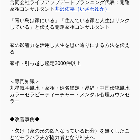
合同会社ライフアップデートプランニング代表：開運
家相コンサルタント
井沢佑嘉（いさわゆか）
「青い鳥は家にいる」「住んでいる家と人生はリンク
している」と伝える開運家相コンサルタント
家の影響力を活用し人生を思い通りにする方法を伝え
る
家相・引っ越し鑑定2000件以上
＜専門知識＞
九星気学風水・家相・姓名鑑定・易経・中国伝統風水
カラーセラピーティーチャー・メンタル心理カウンセ
ラー
◆改善事例◆
・欠け（家の形の凶となっている部分）を無くしたこ
とでモラハラ夫が協力者となり神夫へ