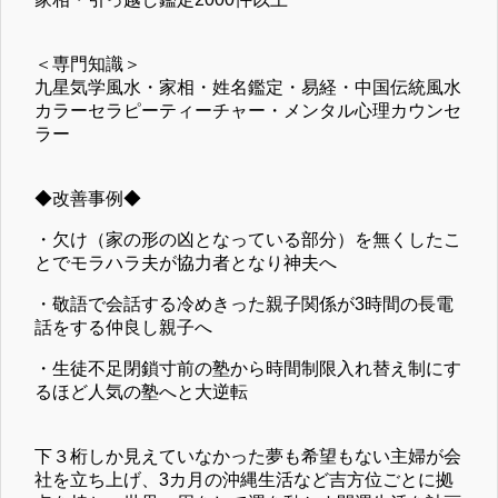
＜専門知識＞
九星気学風水・家相・姓名鑑定・易経・中国伝統風水
カラーセラピーティーチャー・メンタル心理カウンセ
ラー
◆改善事例◆
・欠け（家の形の凶となっている部分）を無くしたこ
とでモラハラ夫が協力者となり神夫へ
・敬語で会話する冷めきった親子関係が3時間の長電
話をする仲良し親子へ
・生徒不足閉鎖寸前の塾から時間制限入れ替え制にす
るほど人気の塾へと大逆転
下３桁しか見えていなかった夢も希望もない主婦が会
社を立ち上げ、3カ月の沖縄生活など吉方位ごとに拠