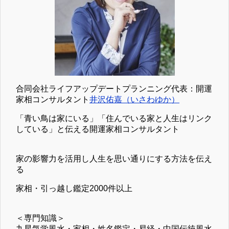
合同会社ライフアップデートプランニング代表：開運
家相コンサルタント
井沢佑嘉（いさわゆか）
「青い鳥は家にいる」「住んでいる家と人生はリンク
している」と伝える開運家相コンサルタント
家の影響力を活用し人生を思い通りにする方法を伝え
る
家相・引っ越し鑑定2000件以上
＜専門知識＞
九星気学風水・家相・姓名鑑定・易経・中国伝統風水