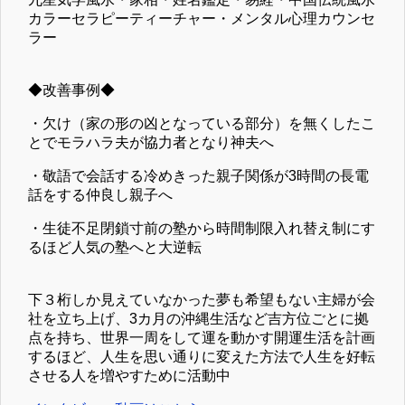
カラーセラピーティーチャー・メンタル心理カウンセ
ラー
◆改善事例◆
・欠け（家の形の凶となっている部分）を無くしたこ
とでモラハラ夫が協力者となり神夫へ
・敬語で会話する冷めきった親子関係が3時間の長電
話をする仲良し親子へ
・生徒不足閉鎖寸前の塾から時間制限入れ替え制にす
るほど人気の塾へと大逆転
下３桁しか見えていなかった夢も希望もない主婦が会
社を立ち上げ、3カ月の沖縄生活など吉方位ごとに拠
点を持ち、世界一周をして運を動かす開運生活を計画
するほど、人生を思い通りに変えた方法で人生を好転
させる人を増やすために活動中