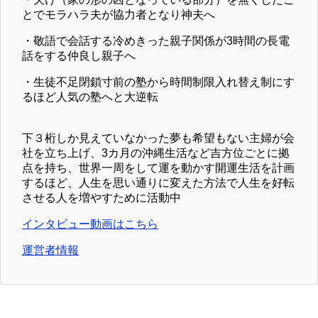
とでモラハラ夫が協力者となり神夫へ
・敬語で会話する冷めきった親子関係が3時間の長電
話をする仲良し親子へ
・生徒不足閉鎖寸前の塾から時間制限入れ替え制にす
るほど人気の塾へと大逆転
下３桁しか見えていなかった夢も希望もない主婦が会
社を立ち上げ、3カ月の沖縄生活など吉方位ごとに拠
点を持ち、世界一周をして運を動かす開運生活を計画
するほど、人生を思い通りに変えた方法で人生を好転
させる人を増やすために活動中
インタビュー動画はこちら
運営者情報