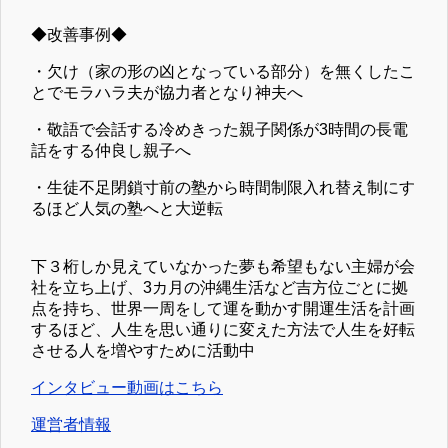
◆改善事例◆
・欠け（家の形の凶となっている部分）を無くしたこ
とでモラハラ夫が協力者となり神夫へ
・敬語で会話する冷めきった親子関係が3時間の長電
話をする仲良し親子へ
・生徒不足閉鎖寸前の塾から時間制限入れ替え制にす
るほど人気の塾へと大逆転
下３桁しか見えていなかった夢も希望もない主婦が会
社を立ち上げ、3カ月の沖縄生活など吉方位ごとに拠
点を持ち、世界一周をして運を動かす開運生活を計画
するほど、人生を思い通りに変えた方法で人生を好転
させる人を増やすために活動中
インタビュー動画はこちら
運営者情報