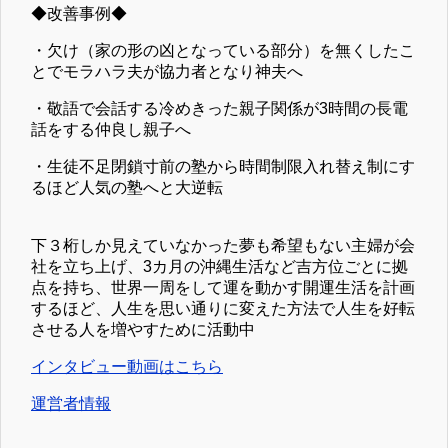
◆改善事例◆
・欠け（家の形の凶となっている部分）を無くしたこ
とでモラハラ夫が協力者となり神夫へ
・敬語で会話する冷めきった親子関係が3時間の長電
話をする仲良し親子へ
・生徒不足閉鎖寸前の塾から時間制限入れ替え制にす
るほど人気の塾へと大逆転
下３桁しか見えていなかった夢も希望もない主婦が会
社を立ち上げ、3カ月の沖縄生活など吉方位ごとに拠
点を持ち、世界一周をして運を動かす開運生活を計画
するほど、人生を思い通りに変えた方法で人生を好転
させる人を増やすために活動中
インタビュー動画はこちら
運営者情報