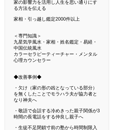
家の影響力を活用し人生を思い通りにす
る方法を伝える
家相・引っ越し鑑定2000件以上
＜専門知識＞
九星気学風水・家相・姓名鑑定・易経・
中国伝統風水
カラーセラピーティーチャー・メンタル
心理カウンセラー
◆改善事例◆
・欠け（家の形の凶となっている部分）
を無くしたことでモラハラ夫が協力者と
なり神夫へ
・敬語で会話する冷めきった親子関係が3
時間の長電話をする仲良し親子へ
・生徒不足閉鎖寸前の塾から時間制限入