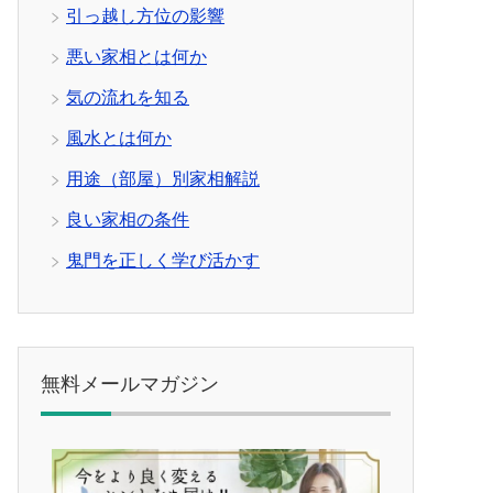
引っ越し方位の影響
悪い家相とは何か
気の流れを知る
風水とは何か
用途（部屋）別家相解説
良い家相の条件
鬼門を正しく学び活かす
無料メールマガジン