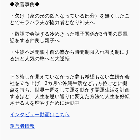
◆改善事例◆
・欠け（家の形の凶となっている部分）を無くしたこ
とでモラハラ夫が協力者となり神夫へ
・敬語で会話する冷めきった親子関係が3時間の長電
話をする仲良し親子へ
・生徒不足閉鎖寸前の塾から時間制限入れ替え制にす
るほど人気の塾へと大逆転
下３桁しか見えていなかった夢も希望もない主婦が会
社を立ち上げ、3カ月の沖縄生活など吉方位ごとに拠
点を持ち、世界一周をして運を動かす開運生活を計画
するほど、人生を思い通りに変えた方法で人生を好転
させる人を増やすために活動中
インタビュー動画はこちら
運営者情報