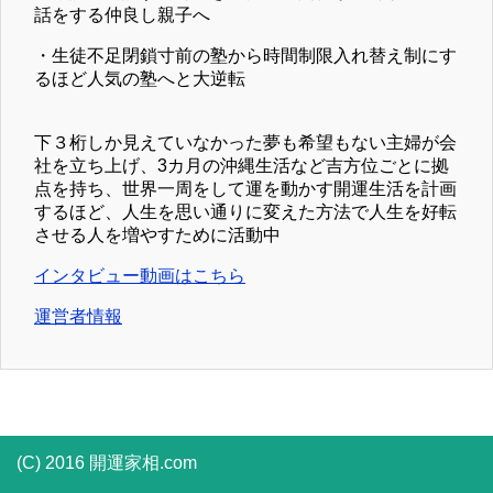
話をする仲良し親子へ
・生徒不足閉鎖寸前の塾から時間制限入れ替え制にす
るほど人気の塾へと大逆転
下３桁しか見えていなかった夢も希望もない主婦が会
社を立ち上げ、3カ月の沖縄生活など吉方位ごとに拠
点を持ち、世界一周をして運を動かす開運生活を計画
するほど、人生を思い通りに変えた方法で人生を好転
させる人を増やすために活動中
インタビュー動画はこちら
運営者情報
(C) 2016 開運家相.com