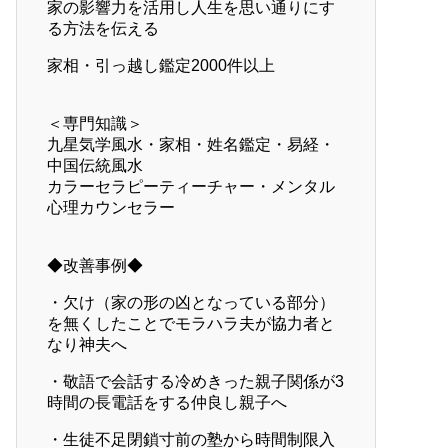
家の影響力を活用し人生を思い通りにす
る方法を伝える
家相・引っ越し鑑定2000件以上
＜専門知識＞
九星気学風水・家相・姓名鑑定・易経・
中国伝統風水
カラーセラピーティーチャー・メンタル
心理カウンセラー
◆改善事例◆
・欠け（家の形の凶となっている部分）
を無くしたことでモラハラ夫が協力者と
なり神夫へ
・敬語で会話する冷めきった親子関係が3
時間の長電話をする仲良し親子へ
・生徒不足閉鎖寸前の塾から時間制限入