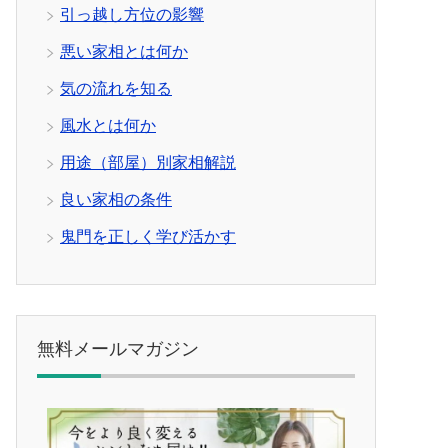
引っ越し方位の影響
悪い家相とは何か
気の流れを知る
風水とは何か
用途（部屋）別家相解説
良い家相の条件
鬼門を正しく学び活かす
無料メールマガジン