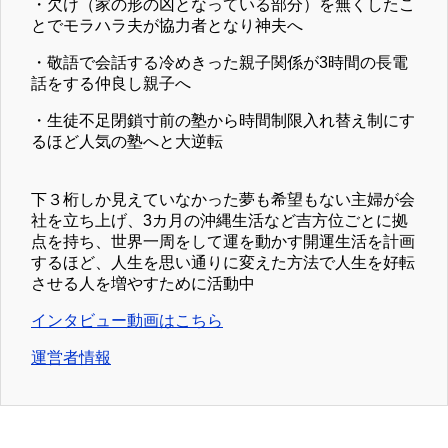
・欠け（家の形の凶となっている部分）を無くしたこ
とでモラハラ夫が協力者となり神夫へ
・敬語で会話する冷めきった親子関係が3時間の長電
話をする仲良し親子へ
・生徒不足閉鎖寸前の塾から時間制限入れ替え制にす
るほど人気の塾へと大逆転
下３桁しか見えていなかった夢も希望もない主婦が会
社を立ち上げ、3カ月の沖縄生活など吉方位ごとに拠
点を持ち、世界一周をして運を動かす開運生活を計画
するほど、人生を思い通りに変えた方法で人生を好転
させる人を増やすために活動中
インタビュー動画はこちら
運営者情報