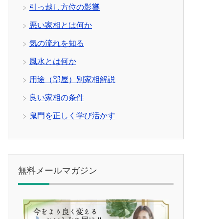
引っ越し方位の影響
悪い家相とは何か
気の流れを知る
風水とは何か
用途（部屋）別家相解説
良い家相の条件
鬼門を正しく学び活かす
無料メールマガジン