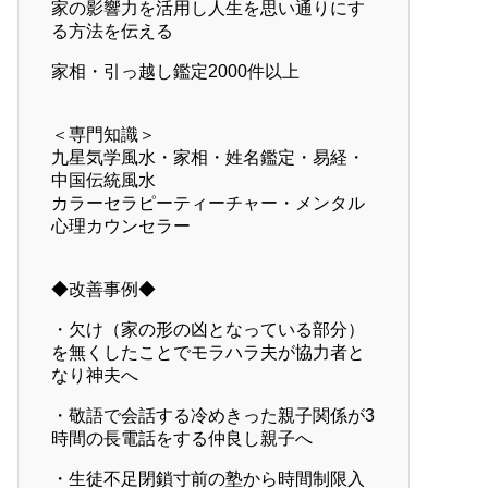
家の影響力を活用し人生を思い通りにす
る方法を伝える
家相・引っ越し鑑定2000件以上
＜専門知識＞
九星気学風水・家相・姓名鑑定・易経・
中国伝統風水
カラーセラピーティーチャー・メンタル
心理カウンセラー
◆改善事例◆
・欠け（家の形の凶となっている部分）
を無くしたことでモラハラ夫が協力者と
なり神夫へ
・敬語で会話する冷めきった親子関係が3
時間の長電話をする仲良し親子へ
・生徒不足閉鎖寸前の塾から時間制限入