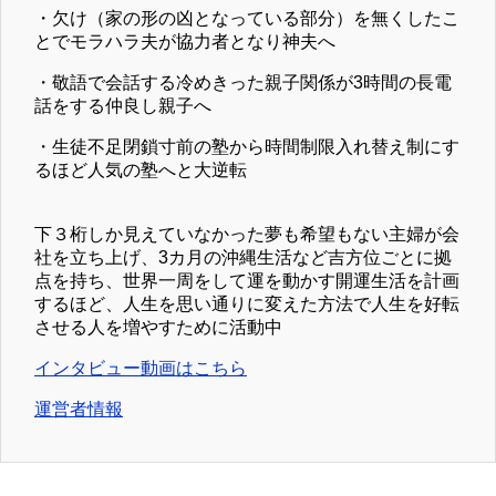
・欠け（家の形の凶となっている部分）を無くしたこ
とでモラハラ夫が協力者となり神夫へ
・敬語で会話する冷めきった親子関係が3時間の長電
話をする仲良し親子へ
・生徒不足閉鎖寸前の塾から時間制限入れ替え制にす
るほど人気の塾へと大逆転
下３桁しか見えていなかった夢も希望もない主婦が会
社を立ち上げ、3カ月の沖縄生活など吉方位ごとに拠
点を持ち、世界一周をして運を動かす開運生活を計画
するほど、人生を思い通りに変えた方法で人生を好転
させる人を増やすために活動中
インタビュー動画はこちら
運営者情報