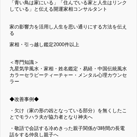
「青い鳥は家にいる」「住んでいる家と人生はリンク
している」と伝える開運家相コンサルタント
家の影響力を活用し人生を思い通りにする方法を伝え
る
家相・引っ越し鑑定2000件以上
＜専門知識＞
九星気学風水・家相・姓名鑑定・易経・中国伝統風水
カラーセラピーティーチャー・メンタル心理カウンセ
ラー
◆改善事例◆
・欠け（家の形の凶となっている部分）を無くしたこ
とでモラハラ夫が協力者となり神夫へ
・敬語で会話する冷めきった親子関係が3時間の長電
話をする仲良し親子へ